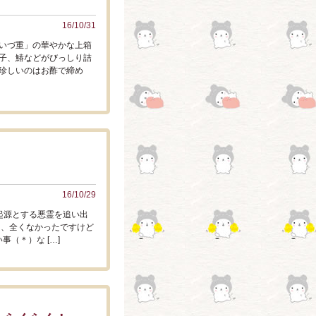
16/10/31
いづ重」の華やかな上箱
子、鰆などがびっしり詰
珍しいのはお酢で締め
16/10/29
を起源とする悪霊を追い出
ト、全くなかったですけど
（＊）な […]