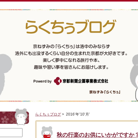
らくちぅブログ
> 2016’年’10’月’
秋の行楽のお供にいかがですか