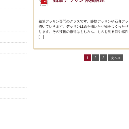
鉛筆デッサン体験講座
鉛筆デッサン専門のクラスです。静物デッサンや石膏デッ
描いていきます。デッサンは絵を描いたり物をつくったり
ります。その技術の修得はもちろん、ものを見る目や感性
[…]
1
2
3
次へ »