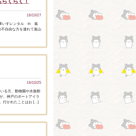
もらくらく！
16/10/27
いすレンタル in 嵐
の不自由な方を連れて嵐山
16/10/25
ている方、動物園や水族館
が、神戸のポートアイラ
行かれたことはお […]