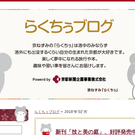
らくちぅブログ
> 2018’年’02’月’
新刊「技と美の庭」、好評発売