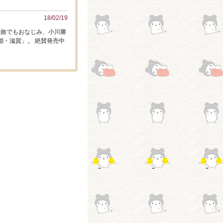
18/02/19
の旅でもおなじみ、小川勝
都・滋賀」。 絶賛発売中