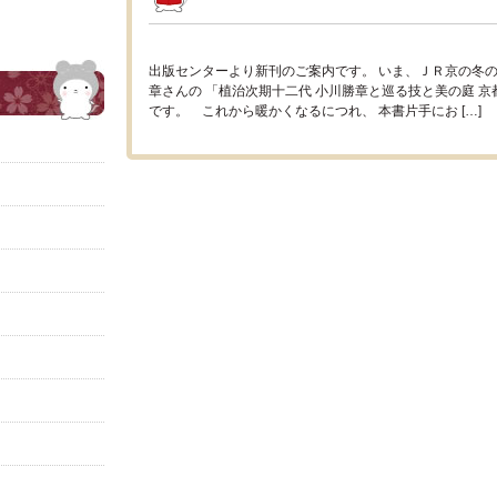
出版センターより新刊のご案内です。 いま、ＪＲ京の冬
章さんの 「植治次期十二代 小川勝章と巡る技と美の庭 京
です。 これから暖かくなるにつれ、 本書片手にお […]