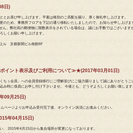
8日)
ととお喜び申し上げます。平素は格別のご高配を賜り、厚く御礼申し上げます。
更のため、事務所フロアを下記の通り移転いたしましたので、お知らせ申し上げま
ません。弊社宛の郵便物に階数表示をされている場合は、誠にお手数ではございますが
ろしくお願い申し上げます。
夷川上ル 京都新聞ビル南館6F
イント表示及びご利用について≫★(2017年03月01日)
くちぅ会員」への会員登録移行にご理解並びにご協力賜りまして誠にありがとうご
込み時に係員にお申し付け下さいませ。 今後とも、どうぞよろしくお願い致します
09月25日)
ームページよりお申込み受付完了後、オンライン決済にお進みください。
5年04月15日)
、 2015年4月15日から集合場所が変更になっております。