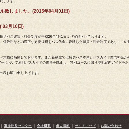
たします。
しました。(2015年04月01日)
03月16日)
貸切バス運賃・料金制度が平成26年4月1日より実施されております。
、保険料などの適正な必要経費をバス代金に反映した運賃・料金制度であり、この
べ大幅に高騰しております。また新制度では貸切バス本体とバスガイド案内料金が
ツアーにおいて原則バスガイドの乗務を廃止し、特別コースに限り現地案内ガイドを
の程お願い申し上げます。
｜
事業開発センター
｜
会社概要
｜
求人情報
｜
サイトマップ
｜
お問い合わせ