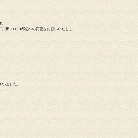
す。
、新フロア(6階)への変更をお願いいたしま
ざいました。
。