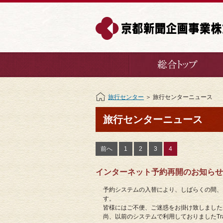
旅行センター
＞ 旅行センターニュース
旅行センターニュース
前へ
1
2
3
4
インターネット予約再開のお知らせ(20
予約システムの入替により、しばらくの間、
す。
皆様にはご不便、ご迷惑をお掛け致しました
尚、以前のシステムで利用しておりましたTr