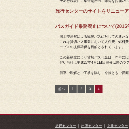
予め行程表にて集合場所のご確認をお願いい
旅行センターのサイトをリニューアル致
バスガイド乗務廃止について(2015年
国土交通省による観光バスに対しての新たな
これは貸切バス事業において人件費、燃料費
ービスの提供確保を目的とされています。
この新制度により貸切バス代金は一昨年に比
伴い当社は平成27年4月1日出発分以降の
何卒ご理解とご了承を賜り、今後ともご愛顧
前へ
1
2
3
4
旅行センター
｜
出版センター
｜
文化センター