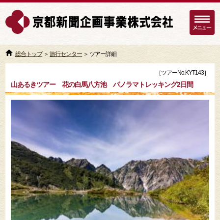
総合トップ
＞
旅行センター
＞ ツアー詳細
［ツアーNo.KYT143］
山あるきツアー 花の白馬八方池 パノラマトレッキング2日間