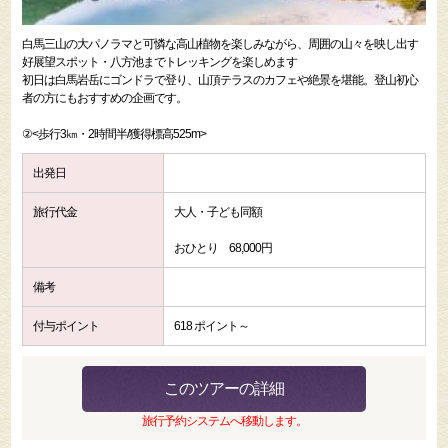
白馬三山の大パノラマと可憐な高山植物を楽しみながら、周囲の山々を映し出す
好展望スポット・八方池までトレッキングを楽しめます
初日は白馬岩岳にゴンドラで登り、山頂テラスのカフェや絶景を堪能。登山初心
者の方にもおすすめの企画です。
②<歩行3㎞・2時間半/獲得標高525m>
出発日
旅行代金
大人・子ども同額
おひとり 68,000円
備考
付与ポイント
618 ポイント～
このツアーの詳細
旅行予約システムへ移動します。