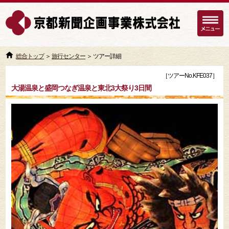
総合トップ
＞
旅行センター
＞ ツアー詳細
［ツアーNo.KFE037］
大湯温泉と盛岡つなぎ温泉と東北3大祭り3日間