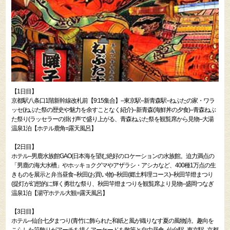
【1日目】
京都駅八条口1階新幹線改札前【9:15集合】--東京駅--新青森駅--ねぶたの家・ワラ
ッセ(ねぶた祭の歴史や魅力を余すことなく紹介)--新青森(海鮮丼の夕食)--青森ねぶ
た祭り(ラッセラーの掛け声で盛り上がる、青森ねぶた祭を観覧席から見物--大湯
温泉1泊【ホテル鹿角=露天風呂】
【2日目】
ホテル--男鹿水族館GAO(日本海を望む絶好のロケーションの水族館。迫力満点の
「男鹿の海大水槽」やホッキョクグマやアザラシ・アシカなど、400種1万点の生
きものを展示と弁当昼食--秋田(お買い物)--秋田(郷土料理コース)--秋田竿燈まつり
(提灯が幻想的に輝く勇壮な祭り、秋田竿燈まつりを観覧席より見物--盛岡つなぎ
温泉1泊【湯守ホテル大観=露天風呂】
【3日目】
ホテル--仙台七夕まつり(青竹に飾られた和紙と風が織りなす夏の風物詩。趣向を