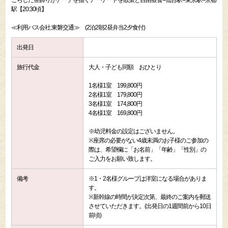
こらした笹飾りがアーチを描くアーケードを散策と自由昼食--仙台駅--東京駅--京都
駅【20:30頃】
≪利用バス会社:東磐交通≫ (2泊2朝2昼弁当2夕食付)
出発日
旅行代金
大人・子ども同額 おひとり
1名様1室 199,800円
2名様1室 179,800円
3名様1室 174,800円
4名様1室 169,800円
※幼児料金の設定はございません。
※座席の必要がない4歳未満のお子様のご参加の
際は、希望欄に「お名前」「年齢」「性別」の
ご入力をお願い致します。
備考
※1・2名様グループは洋室になる場合がありま
す。
※新幹線の時間が決定次第、最終のご案内を郵送
させていただきます。(出発日の1週間前から10日
前頃)