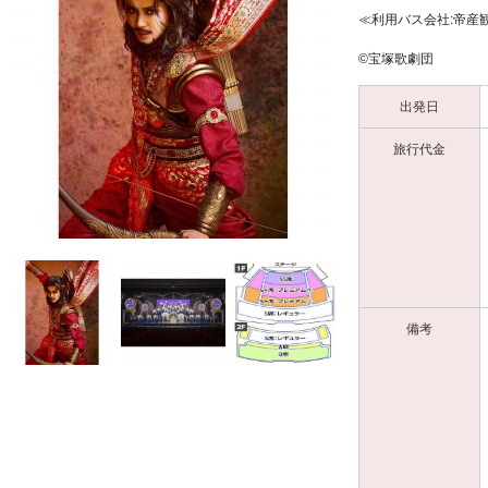
≪利用バス会社:帝産
©宝塚歌劇団
出発日
旅行代金
備考