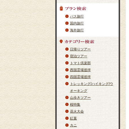
バス旅行
国内旅行
海外旅行
日帰りツアー
宿泊ツアー
トマト倶楽部
西国霊場巡拝
四国霊場巡拝
トレッキング/ハイキング/ウ
オーキング
山歩きツアー
桜特集
花火大会
紅葉
カニ