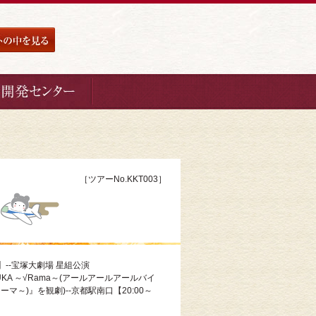
［ツアーNo.KKT003］
】--宝塚大劇場 星組公演
"AZUKA ～√Rama～(アールアールアールバイ
マ～)』を観劇)--京都駅南口【20:00～