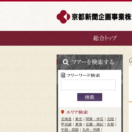
北海道
｜
東北
｜
関東・伊豆
｜
北陸
｜
甲信越
｜
東海
｜
近畿・南紀
｜
京都
｜
中国・四国
｜
九州・沖縄
｜