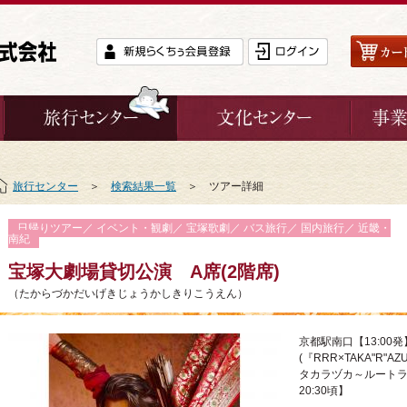
旅行センター
＞
検索結果一覧
＞ ツアー詳細
日帰りツアー／ イベント・観劇／ 宝塚歌劇／ バス旅行／ 国内旅行／ 近畿・
南紀
宝塚大劇場貸切公演 A席(2階席)
（たからづかだいげきじょうかしきりこうえん）
京都駅南口【13:00発
(『RRR×TAKA"R
タカラヅカ～ルートラー
20:30頃】