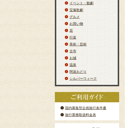
イベント・観劇
宝塚歌劇
グルメ
お買い物
花
行楽
美術・芸術
古寺
お城
温泉
阿波おどり
シルバーウィーク
国内募集型企画旅行条件書
旅行業務取扱料金表