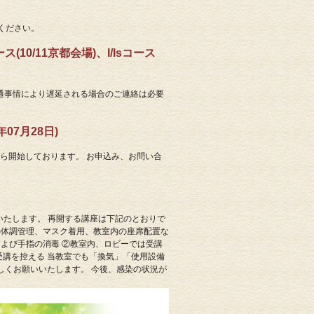
絡ください。
10/11京都会場)、I/Isコース
ます。交通事情により遅延される場合のご連絡は必要
07月28日)
分から開始しております。 お申込み、お問い合
いたします。 再開する講座は下記のとおりで
の体調管理、マスク着用、教室内の座席配置な
よび手指の消毒 ②教室内、ロビーでは受講
受講を控える 当教室でも「換気」「使用設備
しくお願いいたします。 今後、感染の状況が