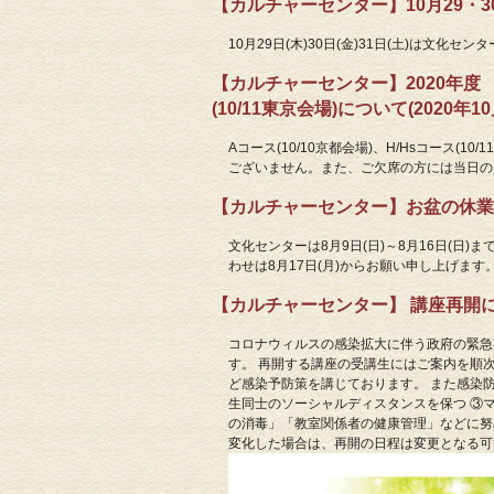
【カルチャーセンター】10月29・30
10月29日(木)30日(金)31日(土)は文
【カルチャーセンター】2020年度 京
(10/11東京会場)について(2020年10
Aコース(10/10京都会場)、H/Hsコース(
ございません。また、ご欠席の方には当日の
【カルチャーセンター】お盆の休業のお知
文化センターは8月9日(日)～8月16日(日
わせは8月17日(月)からお願い申し上げます
【カルチャーセンター】 講座再開につい
コロナウィルスの感染拡大に伴う政府の緊急
す。 再開する講座の受講生にはご案内を順
ど感染予防策を講じております。 また感染
生同士のソーシャルディスタンスを保つ ③
の消毒」「教室関係者の健康管理」などに努
変化した場合は、再開の日程は変更となる可