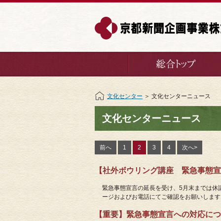
文化センター
＞ 文化センターニュース
文化センターニュース
前へ
1
2
3
4
次へ>
【社外ボウリング講座 緊急事態宣言延
緊急事態宣言の延長を受け、5月末までは休
ージおよびお電話にてご確認をお願いします
【重要】緊急事態宣言への対応について