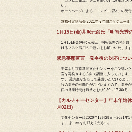
「コンビニ振込」をご希望の方はお電話(075-21
い。
ホームページによる「コンビニ振込」の受付
京都検定講演会 2021年度年間スケジュール
1月15日(金)井沢元彦氏「明智光秀の
1月15日(金)井沢元彦氏「明智光秀の光
けるマスク着用のご協力をお願いいたします
緊急事態宣言 発令後の対応について(2
平素より京都新聞文化センターをご受講いた
言を再発令する方向で調整に入っています。
す。 受講生が安心して受講いただけるよう
程の変更の可能性がございますので、変更が
口の営業時間は通常どおり9:30～17:30(
【カルチャーセンター】年末年始休館・
月02日)
文化センターは2020年12月29日～2021
す。 よい年をお迎えください。