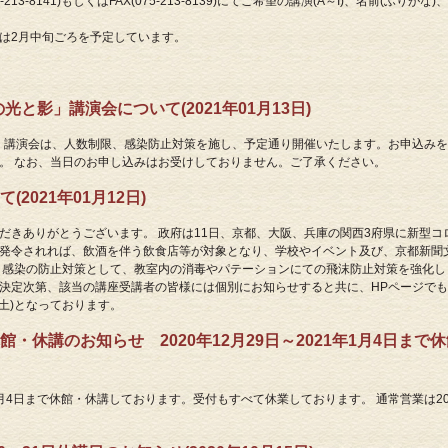
3-8141)もしくはFAX(075-213-8139)にてご希望の講演(A～I)、名前(ふり
は2月中旬ごろを予定しています。
光と影」講演会について(2021年01月13日)
と影」講演会は、人数制限、感染防止対策を施し、予定通り開催いたします。お申込み
。 なお、当日のお申し込みはお受けしておりません。ご了承ください。
021年01月12日)
だきありがとうございます。 政府は11日、京都、大阪、兵庫の関西3府県に新型
発令されれば、飲酒を伴う飲食店等が対象となり、学校やイベント及び、京都新聞
、感染の防止対策として、教室内の消毒やパテーションにての飛沫防止対策を強化し
決定次第、該当の講座受講者の皆様には個別にお知らせすると共に、HPページでも
月～土)となっております。
休講のお知らせ 2020年12月29日～2021年1月4日まで休
年1月4日まで休館・休講しております。受付もすべて休業しております。 通常営業は202