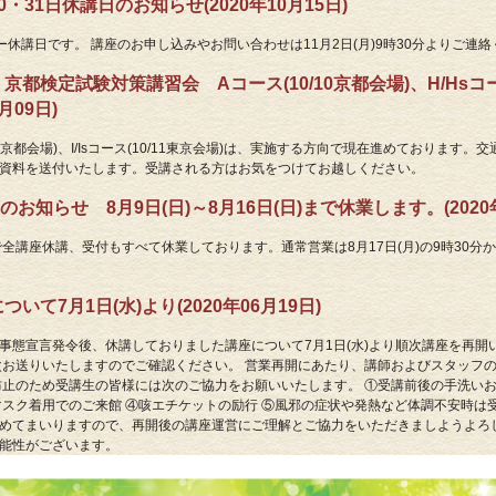
・31日休講日のお知らせ(2020年10月15日)
化センター休講日です。 講座のお申し込みやお問い合わせは11月2日(月)9時30分よりご連
都検定試験対策講習会 Aコース(10/10京都会場)、H/Hsコース(
月09日)
10/11京都会場)、I/Isコース(10/11東京会場)は、実施する方向で現在進めており
資料を送付いたします。受講される方はお気をつけてお越しください。
らせ 8月9日(日)～8月16日(日)まで休業します。(2020年
)まで全講座休講、受付もすべて休業しております。通常営業は8月17日(月)の9時30
。
て7月1日(水)より(2020年06月19日)
事態宣言発令後、休講しておりました講座について7月1日(水)より順次講座を再開
次お送りいたしますのでご確認ください。 営業再開にあたり、講師およびスタッフ
防止のため受講生の皆様には次のご協力をお願いいたします。 ①受講前後の手洗いお
マスク着用でのご来館 ④咳エチケットの励行 ⑤風邪の症状や発熱など体調不安時は
めてまいりますので、再開後の講座運営にご理解とご協力をいただきましようよろ
能性がございます。