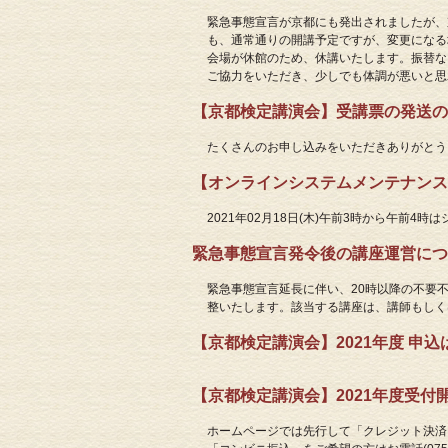
緊急事態宣言が京都にも発出されましたが、
も、通常通りの開講予定ですが、変更になる
会場が休館のため、休講いたします。振替な
ご協力をいただき、少しでも体調が悪いと思
【京都検定講演会】受講票の発送のにつ
たくさんのお申し込みをいただきありがとう
【オンラインシステムメンテナンスのお
2021年02月18日(木)午前3時から午
緊急事態宣言発令後の講座運営について
緊急事態宣言延長に伴い、20時以降の不要
整いたします。該当する講座は、講師もしく
【京都検定講演会】2021年度 申込はこ
【京都検定講演会】2021年度受付開始!
ホームページでは先行して「クレジット決済