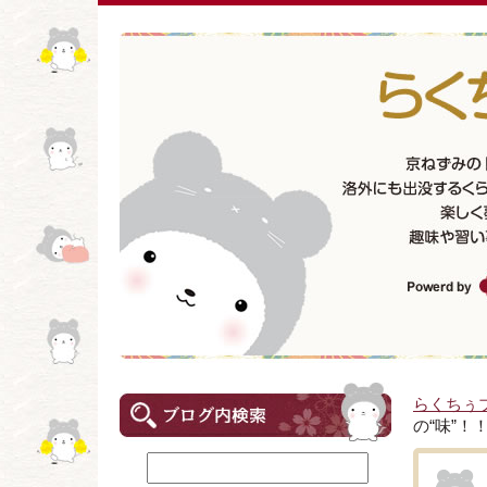
らくちぅ
の“味”！