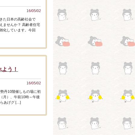
16/05/02
きた日本の高齢社会で
えませんか？ 高齢者住宅
雑化しています。今回
べよう！
16/05/02
勢丹10階催しもの場に初
（月）、午前10時～午後
あげグ […]