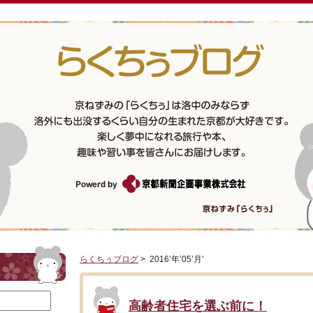
らくちぅブログ
> 2016’年’05’月’
高齢者住宅を選ぶ前に！